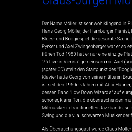
Der Name Möller ist sehr wohlklingend in P
Hans-Georg Möller, der Hamburger Pianist, 
Blues- und Boogiespiel die gesamte Szene b
Pyrker und Axel Zwingenberger war er so et
frühen Tod 1980 hat er nur eine einzige Pla
'76 Live in Vienna" gemeinsam mit Axel (un
(später CD) stellt den Startpunkt des "Boogi
Klavier hatte Georg von seinem älteren Brude
ist seit den 1960er-Jahren mit Abbi Hübne
dessen Band "Low Down Wizard's" auf euro
schöner, klarer Ton, die überraschenden m
Mitmusiker in traditionellen Jazzbands, se
Swing und die v. a. schwarzen Musiker der
Als Überraschungsgast wurde Claus Möller v