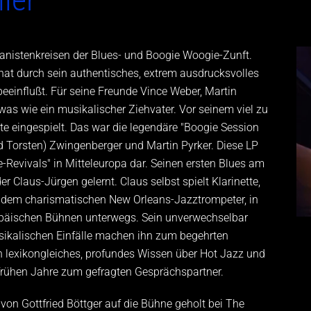
ianistenkreisen der Blues- und Boogie Woogie-Zunft.
hat durch sein authentisches, extrem ausdrucksvolles
eeinflußt. Für seine Freunde Vince Weber, Martin
was wie ein musikalischer Ziehvater. Vor seinem viel zu
tte eingespielt. Das war die legendäre "Boogie Session
d Torsten) Zwingenberger und Martin Pyrker. Diese LP
e-Revivals" in Mitteleuropa dar. Seinen ersten Blues am
r Claus-Jürgen gelernt. Claus selbst spielt Klarinette,
r, dem charismatischen New Orleans-Jazztrompeter, in
päischen Bühnen unterwegs. Sein unverwechselbar
usikalischen Einfälle machen ihn zum begehrten
in lexikongleiches, profundes Wissen über Hot Jazz und
 frühen Jahre zum gefragten Gesprächspartner.
on Gottfried Böttger auf die Bühne geholt bei The