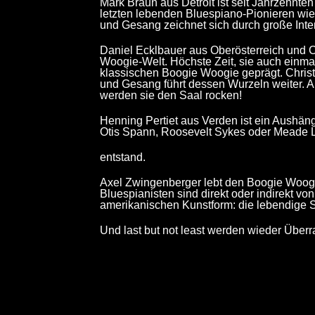
Mark Braun aus Detroit ist seit Jahrzehnt
letzten lebenden Bluespiano-Pionieren wie
und Gesang zeichnet sich durch große Inten
Daniel Ecklbauer aus Oberösterreich und Ch
Woogie-Welt. Höchste Zeit, sie auch einma
klassischen Boogie Woogie geprägt. Christo
und Gesang führt dessen Wurzeln weiter. A
werden sie den Saal rocken!
Henning Pertiet aus Verden ist ein Aushäng
Otis Spann, Roosevelt Sykes oder Meade Lux
entstand.
Axel Zwingenberger lebt den Boogie Woogie
Bluespianisten sind direkt oder indirekt vo
amerikanischen Kunstform: die lebendige Sz
Und last but not least werden wieder Über