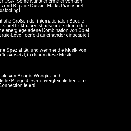
er USA. Seine Kunst erlernte er von den
ns und Big Joe Duskin. Marks Pianospiel
esfeeling!
mhafte Größen der internationalen Boogie
Daniel Ecklbauer ist besonders durch den
seine energiegeladene Kombination von Spiel
gie-Level, perfekt aufeinander eingespielt
ne Spezialität, und wenn er die Musik von
rückversetzt, in denen diese Musik
e aktiven Boogie Woogie- und
liche Pflege dieser unvergleichlichen afro-
onnection feiert!