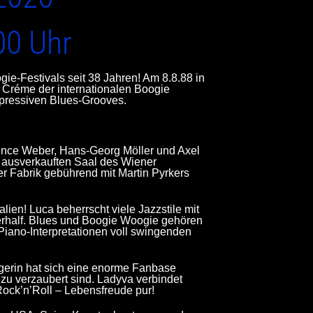
00 Uhr
e-Festivals seit 38 Jahren! Am 8.8.88 in
 Créme der internationalen Boogie
xpressiven Blues-Grooves.
Vince Weber, Hans-Georg Möller und Axel
 ausverkauften Saal des Wiener
r Fabrik gebührend mit Martin Pyrkers
ien! Luca beherrscht viele Jazzstile mit
 verhalf. Blues und Boogie Woogie gehören
Piano-Interpretationen voll swingenden
ngerin hat sich eine enorme Fanbase
zu verzaubert sind. Ladyva verbindet
Rock’n’Roll – Lebensfreude pur!