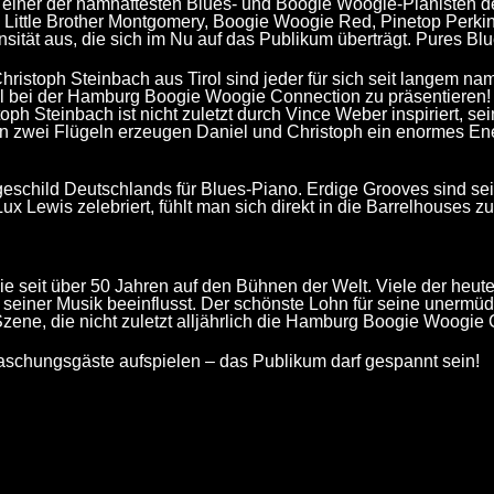
en einer der namhaftesten Blues- und Boogie Woogie-Pianisten d
 Little Brother Montgomery, Boogie Woogie Red, Pinetop Perki
sität aus, die sich im Nu auf das Publikum überträgt. Pures Blu
ristoph Steinbach aus Tirol sind jeder für sich seit langem na
l bei der Hamburg Boogie Woogie Connection zu präsentieren! 
ph Steinbach ist nicht zuletzt durch Vince Weber inspiriert, 
n zwei Flügeln erzeugen Daniel und Christoph ein enormes Ener
eschild Deutschlands für Blues-Piano. Erdige Grooves sind sei
 Lewis zelebriert, fühlt man sich direkt in die Barrelhouses zu
 seit über 50 Jahren auf den Bühnen der Welt. Viele der heut
n seiner Musik beeinflusst. Der schönste Lohn für seine unermüd
ene, die nicht zuletzt alljährlich die Hamburg Boogie Woogie C
raschungsgäste aufspielen – das Publikum darf gespannt sein!