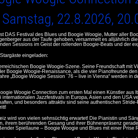
 Samstag, 22.8.2026, 20.
DAS Festival des Blues und Boogie Woogie, Mutter aller Boogi
enberger aus der Taufe gehoben, versammelt es alljährlich die
enden Sessions im Geist der rollenden Boogie-Beats und der e
Stargäste eingeladen:
sterreichischen Boogie Woogie-Szene. Seine Freundschaft mit 
r Boogie Woogie-Renaissance, als die vier Pianofreunde den
re „Boogie Woogie Session ´76 – live in Vienna“ werden in de
Boogie Woogie Connection zum ersten Mal einen Künstler aus Ital
bei internationalen Jazzfestivals in Europa, Asien und den USA
ften, und besonders attraktiv sind seine authentischen Stride-
tt!
z wird von vielen sehnsüchtig erwartet! Die Pianistin und Sä
nen, ihrem berührenden Gesang und ihrer Bühnenpräsenz gerade
ißender Spiellaune – Boogie Woogie und Blues mit einer Prise 